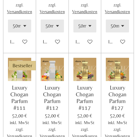
0
zzgl.
zzgl.
zzgl.
zzgl.
7
Versandkosten
Versandkosten
Versandkosten
Versandkosten
5
9
4
9
In den Warenkorb
In den Warenkorb
In den Warenkorb
In den Warenk
3
6
7
Bestseller
0
8
9
Luxury
Luxury
Luxury
Luxury
S
Chogan
Chogan
Chogan
Chogan
t
Parfum
Parfum
Parfum
Parfum
e
#111
#112
#117
#127
r
52,00 €
52,00 €
52,00 €
52,00 €
n
inkl. MwSt
inkl. MwSt
inkl. MwSt
inkl. MwSt
e
zzgl.
zzgl.
zzgl.
zzgl.
Versandkosten
Versandkosten
Versandkosten
Versandkosten