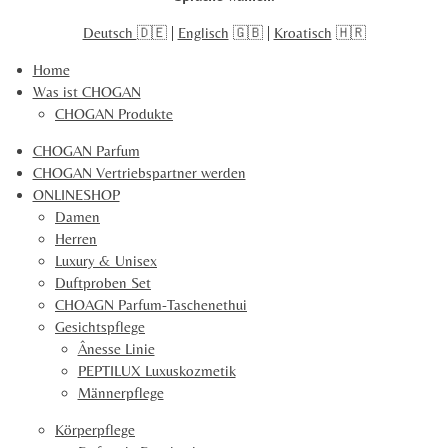
l
l
l
l
4
e
e
e
e
Deutsch
🇩🇪 |
Englisch
🇬🇧 |
Kroatisch
🇭🇷
0
n
n
n
n
9
Home
1
Was ist CHOGAN
0
CHOGAN Produkte
2
1
CHOGAN Parfum
5
CHOGAN Vertriebspartner werden
2
ONLINESHOP
S
Damen
t
Herren
e
Luxury & Unisex
r
Duftproben Set
n
CHOAGN Parfum-Taschenethui
e
Gesichtspflege
Ânesse Linie
PEPTILUX Luxuskozmetik
Männerpflege
Körperpflege