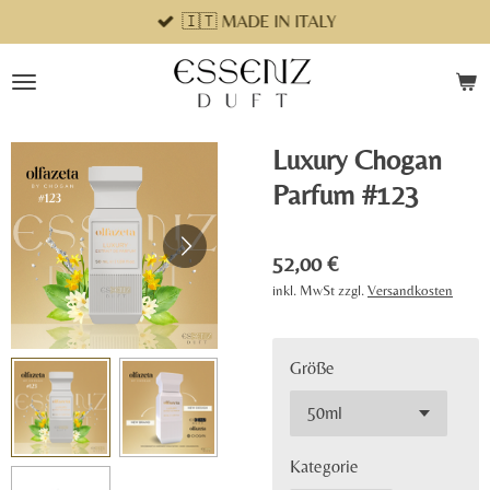
🇮🇹 MADE IN ITALY
Zum
Hauptinhalt
springen
Luxury Chogan
Parfum #123
52,00 €
inkl. MwSt zzgl.
Versandkosten
Größe
Kategorie