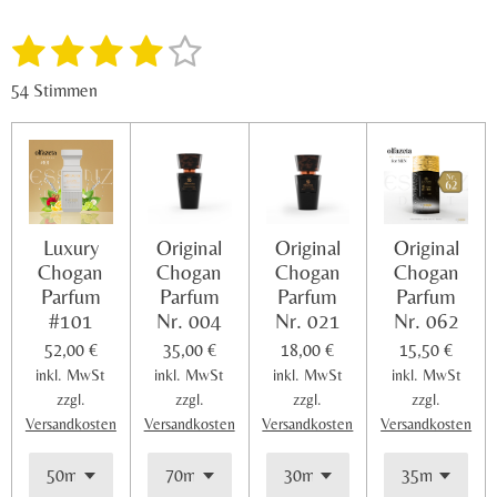
i
i
i
i
l
l
l
l
1
2
3
4
5
e
e
e
e
B
B
n
n
n
n
e
e
S
S
S
S
S
w
54 Stimmen
w
e
t
t
t
t
t
e
r
e
e
e
e
e
t
r
u
t
r
r
r
r
r
n
u
g
n
n
n
n
n
n
a
Luxury
Original
Original
Original
e
e
e
e
b
g
Chogan
Chogan
Chogan
Chogan
s
:
Parfum
Parfum
Parfum
Parfum
e
3
n
#101
Nr. 004
Nr. 021
Nr. 062
.
d
52,00 €
35,00 €
18,00 €
15,50 €
e
7
inkl. MwSt
inkl. MwSt
inkl. MwSt
inkl. MwSt
n
9
zzgl.
zzgl.
zzgl.
zzgl.
6
Versandkosten
Versandkosten
Versandkosten
Versandkosten
2
9