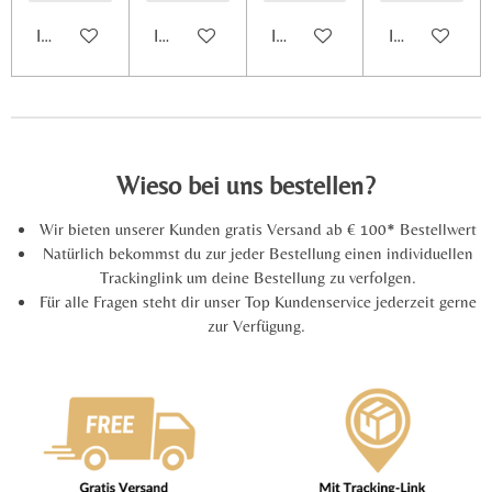
6
2
In den Warenkorb
In den Warenkorb
In den Warenkorb
In den Warenk
9
6
2
9
6
Wieso bei uns bestellen?
3
S
Wir bieten unserer Kunden gratis Versand ab € 100* Bestellwert
t
Natürlich bekommst du zur jeder Bestellung einen individuellen
e
Trackinglink um deine Bestellung zu verfolgen.
r
Für alle Fragen steht dir unser Top Kundenservice jederzeit gerne
n
zur Verfügung.
e