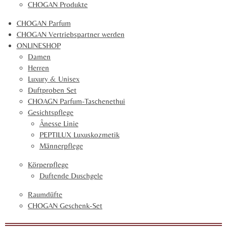
CHOGAN Produkte
2
1
CHOGAN Parfum
5
CHOGAN Vertriebspartner werden
2
ONLINESHOP
S
Damen
t
Herren
e
Luxury & Unisex
r
Duftproben Set
n
CHOAGN Parfum-Taschenethui
e
Gesichtspflege
Ânesse Linie
PEPTILUX Luxuskozmetik
Männerpflege
Körperpflege
Duftende Duschgele
Raumdüfte
CHOGAN Geschenk-Set