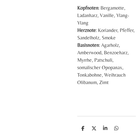
Kopfnoten
: Bergamotte,
Ladanharz, Vanille, Ylang-
Ylang
Herznote
: Koriander, Pfeffer,
Sandelholz, Smoke
Basisnoten
: Agarholz,
Amberwood, Benzoeharz,
Myrrhe, Patschuli,
somalischer Opopanax,
Tonkabohne, Weihrauch
Olibanum, Zimt
T
T
T
T
e
e
e
e