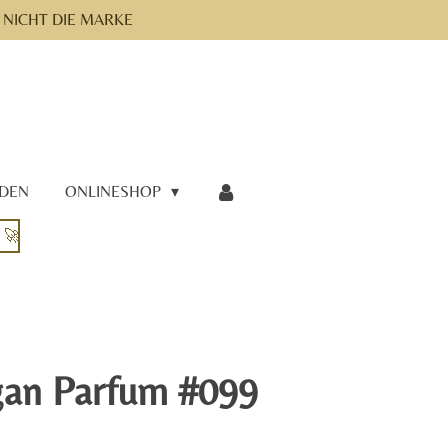
- NICHT DIE MARKE
RDEN
ONLINESHOP
 🚀
gan Parfum #099