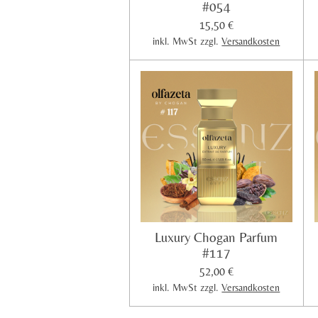
7
#054
6
15,50 €
1
inkl. MwSt zzgl.
Versandkosten
1
9
4
0
2
9
8
5
S
t
e
Luxury Chogan Parfum
r
#117
n
52,00 €
e
inkl. MwSt zzgl.
Versandkosten