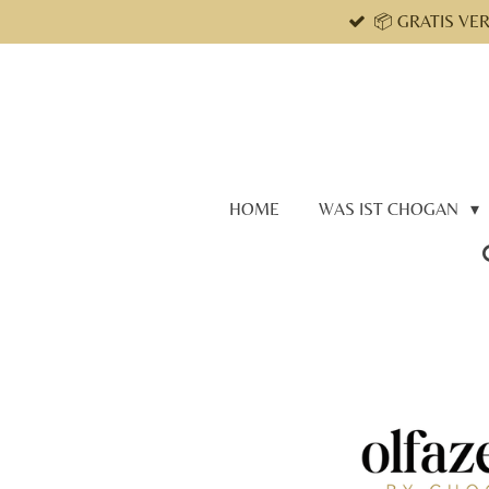
📦 GRATIS VE
Zum
Hauptinhalt
springen
HOME
WAS IST CHOGAN