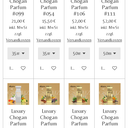
Chogan
Chogan
Chogan
Chogan
s
:
Parfum
Parfum
Parfum
Parfum
e
3
n
#099
#054
#106
#111
.
d
21,00 €
15,50 €
52,00 €
52,00 €
e
4
inkl. MwSt
inkl. MwSt
inkl. MwSt
inkl. MwSt
n
3
zzgl.
zzgl.
zzgl.
zzgl.
7
Versandkosten
Versandkosten
Versandkosten
Versandkosten
5
S
t
e
In den Warenkorb
In den Warenkorb
In den Warenkorb
In den Waren
r
n
e
Luxury
Luxury
Luxury
Luxury
Chogan
Chogan
Chogan
Chogan
Parfum
Parfum
Parfum
Parfum