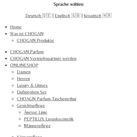
i
i
i
i
2
Sprache wählen:
l
l
l
l
4
e
e
e
e
Deutsch
🇩🇪 |
Englisch
🇬🇧 |
Kroatisch
🇭🇷
0
n
n
n
n
9
Home
1
Was ist CHOGAN
0
CHOGAN Produkte
2
1
CHOGAN Parfum
5
CHOGAN Vertriebspartner werden
2
ONLINESHOP
S
Damen
t
Herren
e
Luxury & Unisex
r
Duftproben Set
n
CHOAGN Parfum-Taschenethui
e
Gesichtspflege
Ânesse Linie
PEPTILUX Luxuskozmetik
Männerpflege
Körperpflege