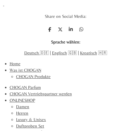
e
e
e
e
:
e
-
n
3
d
.
Share on Social Media:
e
5
n
8
T
T
T
T
2
e
e
e
e
i
i
i
i
2
Sprache wählen:
l
l
l
l
4
e
e
e
e
Deutsch
🇩🇪 |
Englisch
🇬🇧 |
Kroatisch
🇭🇷
0
n
n
n
n
9
Home
1
Was ist CHOGAN
0
CHOGAN Produkte
2
1
CHOGAN Parfum
5
CHOGAN Vertriebspartner werden
2
ONLINESHOP
S
Damen
t
Herren
e
Luxury & Unisex
r
Duftproben Set
n