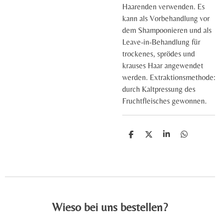
Haarenden verwenden. Es
kann als Vorbehandlung vor
dem Shampoonieren und als
Leave-in-Behandlung für
trockenes, sprödes und
krauses Haar angewendet
werden. Extraktionsmethode:
durch Kaltpressung des
Fruchtfleisches gewonnen.
T
T
T
T
e
e
e
e
i
i
i
i
l
l
l
l
e
e
e
e
n
n
n
n
Wieso bei uns bestellen?