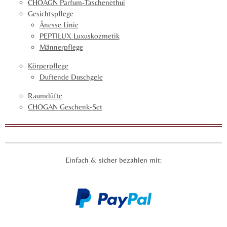
CHOAGN Parfum-Taschenethui
e
Gesichtspflege
Ânesse Linie
PEPTILUX Luxuskozmetik
Männerpflege
Körperpflege
Duftende Duschgele
Raumdüfte
CHOGAN Geschenk-Set
Einfach & sicher bezahlen mit: