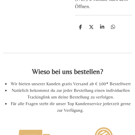
Öffnen.
T
T
T
T
e
e
e
e
i
i
i
i
l
l
l
l
e
e
e
e
n
n
n
n
Wieso bei uns bestellen?
Wir bieten unserer Kunden gratis Versand ab € 100* Bestellwert
Natürlich bekommst du zur jeder Bestellung einen individuellen
Trackinglink um deine Bestellung zu verfolgen.
Für alle Fragen steht dir unser Top Kundenservice jederzeit gerne
zur Verfügung.