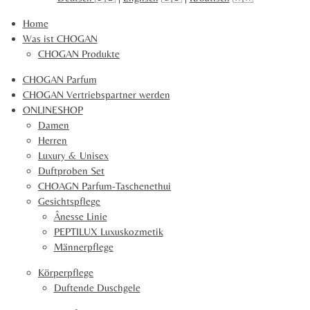
n
n
n
n
9
Home
1
Was ist CHOGAN
0
CHOGAN Produkte
2
1
CHOGAN Parfum
5
CHOGAN Vertriebspartner werden
2
ONLINESHOP
S
Damen
t
Herren
e
Luxury & Unisex
r
Duftproben Set
n
CHOAGN Parfum-Taschenethui
e
Gesichtspflege
Ânesse Linie
PEPTILUX Luxuskozmetik
Männerpflege
Körperpflege
Duftende Duschgele