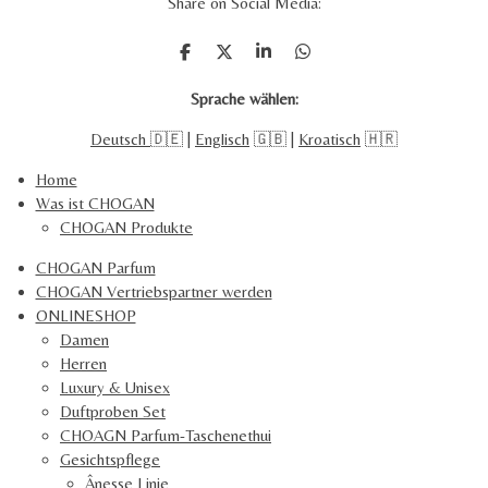
Share on Social Media:
e
5
n
8
T
T
T
T
2
e
e
e
e
i
i
i
i
2
Sprache wählen:
l
l
l
l
4
e
e
e
e
Deutsch
🇩🇪 |
Englisch
🇬🇧 |
Kroatisch
🇭🇷
0
n
n
n
n
9
Home
1
Was ist CHOGAN
0
CHOGAN Produkte
2
1
CHOGAN Parfum
5
CHOGAN Vertriebspartner werden
2
ONLINESHOP
S
Damen
t
Herren
e
Luxury & Unisex
r
Duftproben Set
n
CHOAGN Parfum-Taschenethui
e
Gesichtspflege
Ânesse Linie