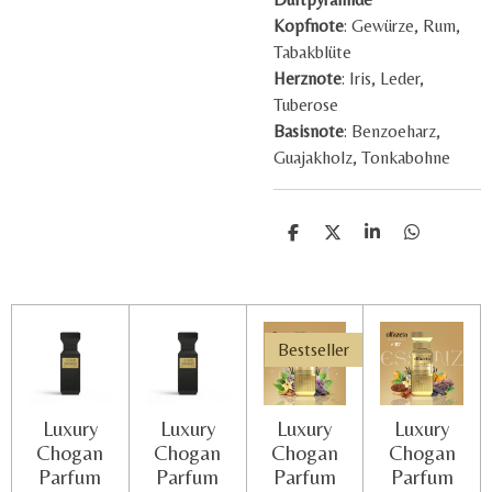
Kopfnote
: Gewürze, Rum,
Tabakblüte
Herznote
: Iris, Leder,
Tuberose
Basisnote
: Benzoeharz,
Guajakholz, Tonkabohne
T
T
T
T
e
e
e
e
i
i
i
i
l
l
l
l
e
e
e
e
n
n
n
n
Bestseller
Luxury
Luxury
Luxury
Luxury
Chogan
Chogan
Chogan
Chogan
Parfum
Parfum
Parfum
Parfum