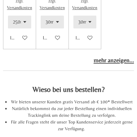
zzgl.
zzgl.
zzgl.
5
Versandkosten
Versandkosten
Versandkosten
3
9
0
3
In den Warenkorb
In den Warenkorb
In den Warenkorb
3
4
5
mehr anzeigen...
7
2
5
S
Wieso bei uns bestellen?
t
e
Wir bieten unserer Kunden gratis Versand ab € 100* Bestellwert
Natürlich bekommst du zur jeder Bestellung einen individuellen
r
Trackinglink um deine Bestellung zu verfolgen.
n
Für alle Fragen steht dir unser Top Kundenservice jederzeit gerne
e
zur Verfügung.