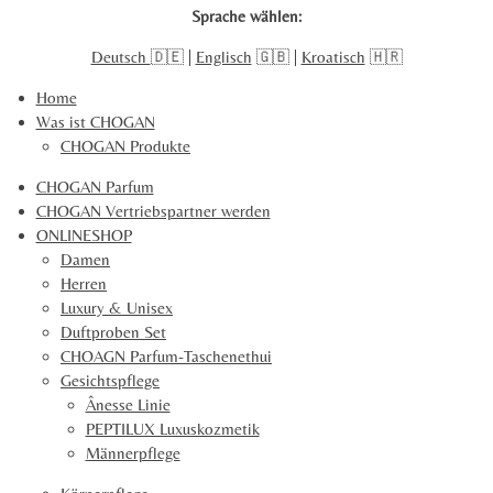
i
i
i
i
2
Sprache wählen:
l
l
l
l
4
e
e
e
e
Deutsch
🇩🇪 |
Englisch
🇬🇧 |
Kroatisch
🇭🇷
0
n
n
n
n
9
Home
1
Was ist CHOGAN
0
CHOGAN Produkte
2
1
CHOGAN Parfum
5
CHOGAN Vertriebspartner werden
2
ONLINESHOP
S
Damen
t
Herren
e
Luxury & Unisex
r
Duftproben Set
n
CHOAGN Parfum-Taschenethui
e
Gesichtspflege
Ânesse Linie
PEPTILUX Luxuskozmetik
Männerpflege