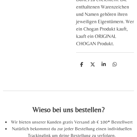
enthaltenen Warenzeichen
und Namen gehören ihren
jeweiligen Eigentümern. Wer
ein Chogan Produkt kauft,
kauft ein ORIGINAL
CHOGAN Produkt.
T
T
T
T
e
e
e
e
i
i
i
i
l
l
l
l
e
e
e
e
n
n
n
n
Wieso bei uns bestellen?
Wir bieten unserer Kunden gratis Versand ab € 100* Bestellwert
Natürlich bekommst du zur jeder Bestellung einen individuellen
Trackinglink um deine Bestellung zu verfolgen.