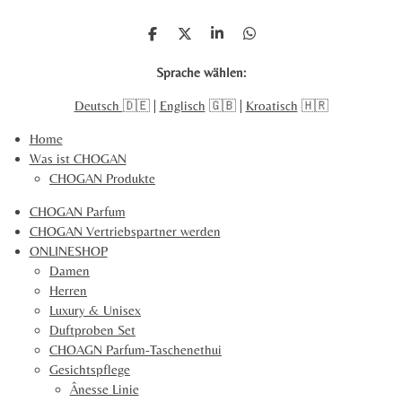
5
n
8
T
T
T
T
2
e
e
e
e
i
i
i
i
2
Sprache wählen:
l
l
l
l
4
e
e
e
e
Deutsch
🇩🇪 |
Englisch
🇬🇧 |
Kroatisch
🇭🇷
0
n
n
n
n
9
Home
1
Was ist CHOGAN
0
CHOGAN Produkte
2
1
CHOGAN Parfum
5
CHOGAN Vertriebspartner werden
2
ONLINESHOP
S
Damen
t
Herren
e
Luxury & Unisex
r
Duftproben Set
n
CHOAGN Parfum-Taschenethui
e
Gesichtspflege
Ânesse Linie