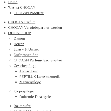
Home
2
Was ist CHOGAN
8
CHOGAN Produkte
4
3
CHOGAN Parfum
0
CHOGAN Vertriebspartner werden
2
ONLINESHOP
S
Damen
t
Herren
e
Luxury & Unisex
r
Duftproben Set
n
CHOAGN Parfum-Taschenethui
e
Gesichtspflege
Ânesse Linie
PEPTILUX Luxuskozmetik
Männerpflege
Körperpflege
Duftende Duschgele
Raumdüfte