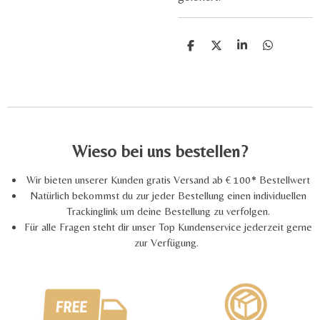
T
T
T
T
e
e
e
e
i
i
i
i
l
l
l
l
e
e
e
e
n
n
n
n
Wieso bei uns bestellen?
Wir bieten unserer Kunden gratis Versand ab € 100* Bestellwert
Natürlich bekommst du zur jeder Bestellung einen individuellen
Trackinglink um deine Bestellung zu verfolgen.
Für alle Fragen steht dir unser Top Kundenservice jederzeit gerne
zur Verfügung.