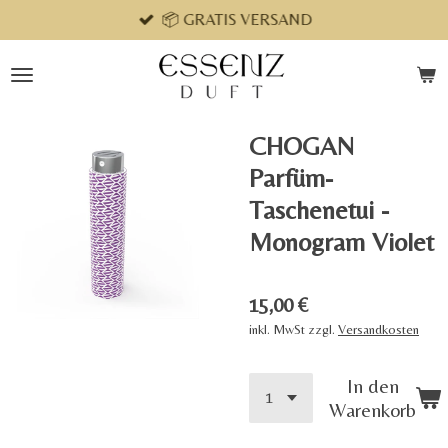
📦 GRATIS VERSAND
Zum
Hauptinhalt
springen
CHOGAN
Parfüm-
Taschenetui -
Monogram Violet
15,00 €
inkl. MwSt zzgl.
Versandkosten
In den
Warenkorb