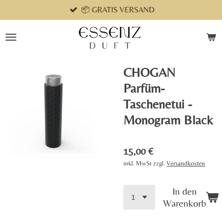
📦 GRATIS VERSAND
Zum
Hauptinhalt
springen
CHOGAN
Parfüm-
Taschenetui -
Monogram Black
15,00 €
inkl. MwSt zzgl.
Versandkosten
In den
Warenkorb