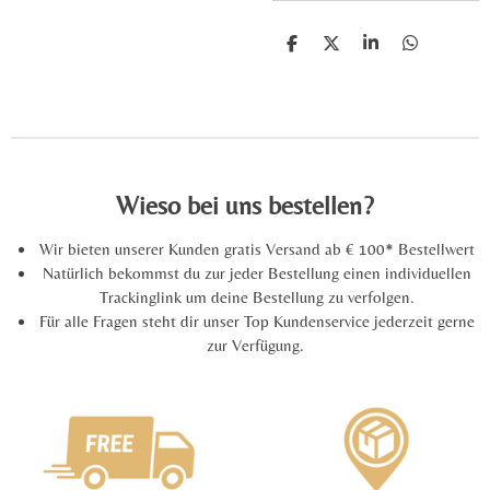
T
T
T
T
e
e
e
e
i
i
i
i
l
l
l
l
e
e
e
e
n
n
n
n
Wieso bei uns bestellen?
Wir bieten unserer Kunden gratis Versand ab € 100* Bestellwert
Natürlich bekommst du zur jeder Bestellung einen individuellen
Trackinglink um deine Bestellung zu verfolgen.
Für alle Fragen steht dir unser Top Kundenservice jederzeit gerne
zur Verfügung.