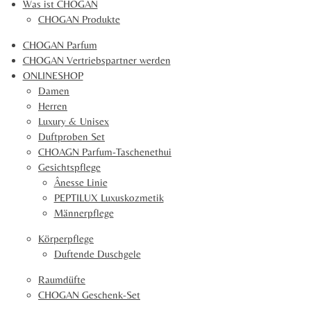
Was ist CHOGAN
3
CHOGAN Produkte
7
2
CHOGAN Parfum
9
CHOGAN Vertriebspartner werden
S
ONLINESHOP
t
Damen
e
Herren
r
Luxury & Unisex
n
Duftproben Set
e
CHOAGN Parfum-Taschenethui
Gesichtspflege
Ânesse Linie
PEPTILUX Luxuskozmetik
Männerpflege
Körperpflege
Duftende Duschgele
Raumdüfte
CHOGAN Geschenk-Set