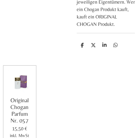
jeweiligen Eigentümern. Wer
ein Chogan Produkt kauft,
kauft ein ORIGINAL
CHOGAN Produkt.
T
T
T
T
e
e
e
e
i
i
i
i
l
l
l
l
e
e
e
e
n
n
n
n
Original
Chogan
Parfum
Nr. 057
15,50 €
inkl. MwSt