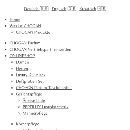
l
l
l
l
4
e
e
e
e
Deutsch
🇩🇪 |
Englisch
🇬🇧 |
Kroatisch
🇭🇷
0
n
n
n
n
9
Home
1
Was ist CHOGAN
0
CHOGAN Produkte
2
1
CHOGAN Parfum
5
CHOGAN Vertriebspartner werden
2
ONLINESHOP
S
Damen
t
Herren
e
Luxury & Unisex
r
Duftproben Set
n
CHOAGN Parfum-Taschenethui
e
Gesichtspflege
Ânesse Linie
PEPTILUX Luxuskozmetik
Männerpflege
Körperpflege